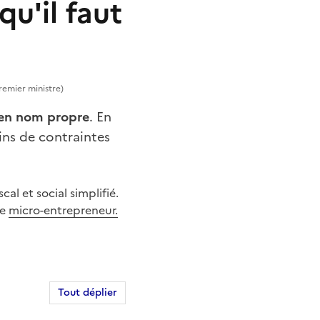
qu'il faut
Premier ministre)
 en nom propre
. En
oins de contraintes
al et social simplifié.
le
micro-entrepreneur.
Tout déplier