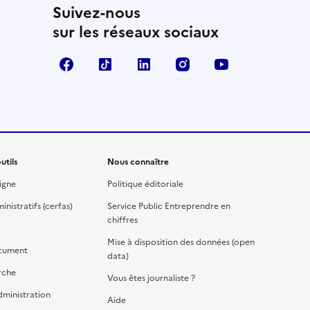
Suivez-nous
sur les réseaux sociaux
Facebook
TikTok
Linkedin
Instagram
YouTube
utils
Nous connaître
igne
Politique éditoriale
nistratifs (cerfas)
Service Public Entreprendre en
chiffres
Mise à disposition des données (open
cument
data)
rche
Vous êtes journaliste ?
dministration
Aide