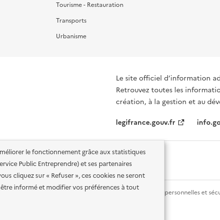
Tourisme - Restauration
Transports
Urbanisme
Le site officiel d’information a
Retrouvez toutes les informati
création, à la gestion et au d
legifrance.gouv.fr
info.go
'améliorer le fonctionnement grâce aux statistiques
 Service Public Entreprendre) et ses partenaires
vous cliquez sur « Refuser », ces cookies ne seront
être informé et modifier vos préférences à tout
lité des services en ligne
Mentions légales
Données personnelles et sécu