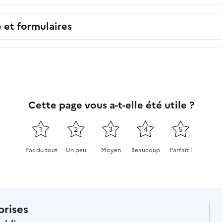
e et formulaires
Cette page vous a-t-elle été utile ?
1
2
3
4
5
Pas du tout
Un peu
Moyen
Beaucoup
Parfait !
Cette page ne pas m'a pas du tout été utile
Cette page m'a été un peu utile
Cette page m'a été moyennement
Cette page m'a été très 
Cette page m'a
prises