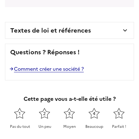
Textes de loi et références
Questions ? Réponses !
Comment créer une société ?
Cette page vous a-t-elle été utile ?
1
2
3
4
5
Pas du tout
Un peu
Moyen
Beaucoup
Parfait !
Cette page ne pas m'a pas du tout été utile
Cette page m'a été un peu utile
Cette page m'a été moyennement 
Cette page m'a été très 
Cette page m'