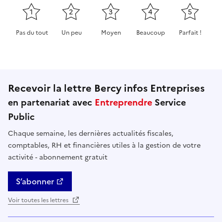
1
2
3
4
5
Pas du tout
Un peu
Moyen
Beaucoup
Parfait !
Cette page ne pas m'a pas du tout été utile
Cette page m'a été un peu utile
Cette page m'a été moyennement 
Cette page m'a été très 
Cette page m'
Recevoir la lettre Bercy infos Entreprises
en partenariat avec
Entreprendre
Service
Public
Chaque semaine, les dernières actualités fiscales,
comptables, RH et financières utiles à la gestion de votre
activité - abonnement gratuit
S’abonner
Voir toutes les lettres