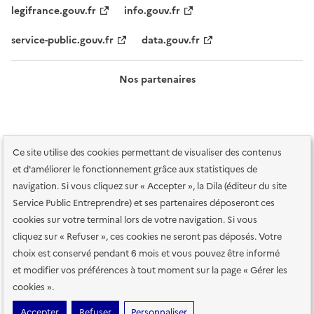
legifrance.gouv.fr
info.gouv.fr
service-public.gouv.fr
data.gouv.fr
Nos partenaires
Ce site utilise des cookies permettant de visualiser des contenus
et d'améliorer le fonctionnement grâce aux statistiques de
navigation. Si vous cliquez sur « Accepter », la Dila (éditeur du site
Service Public Entreprendre) et ses partenaires déposeront ces
Plan du site
Accessibilité : totalement conforme
Accessibilité des
cookies sur votre terminal lors de votre navigation. Si vous
services en ligne
Mentions légales
Données personnelles et sécurité
cliquez sur « Refuser », ces cookies ne seront pas déposés. Votre
choix est conservé pendant 6 mois et vous pouvez être informé
Conditions générales d'utilisation
Gestion des cookies
et modifier vos préférences à tout moment sur la page « Gérer les
Paramètres d'affichage
cookies ».
Sauf mention contraire, tous les contenus de ce site sont sous
licence
Accepter
Refuser
Personnaliser