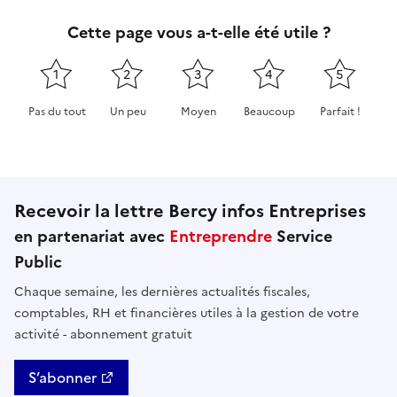
Cette page vous a-t-elle été utile ?
1
2
3
4
5
Pas du tout
Un peu
Moyen
Beaucoup
Parfait !
Cette page ne pas m'a pas du tout été utile
Cette page m'a été un peu utile
Cette page m'a été moyennement 
Cette page m'a été très 
Cette page m'
Recevoir la lettre Bercy infos Entreprises
en partenariat avec
Entreprendre
Service
Public
Chaque semaine, les dernières actualités fiscales,
comptables, RH et financières utiles à la gestion de votre
activité - abonnement gratuit
S’abonner