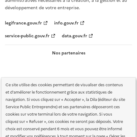
administratives nécessaires à la création, à la gestion et au
développement de votre entreprise.
legifrance.gouv.fr
info.gouv.fr
service-public.gouv.fr
data.gouv.fr
Nos partenaires
Ce site utilise des cookies permettant de visualiser des contenus
et d'améliorer le fonctionnement grâce aux statistiques de
navigation. Si vous cliquez sur « Accepter », la Dila (éditeur du site
Service Public Entreprendre) et ses partenaires déposeront ces
Plan du site
Accessibilité : totalement conforme
Accessibilité des
cookies sur votre terminal lors de votre navigation. Si vous
services en ligne
Mentions légales
Données personnelles et sécurité
cliquez sur « Refuser », ces cookies ne seront pas déposés. Votre
choix est conservé pendant 6 mois et vous pouvez être informé
Conditions générales d'utilisation
Gestion des cookies
et modifier vos préférences à tout moment sur la page « Gérer les