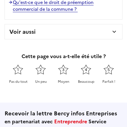
Qu'est-ce que le droit de préemption
commercial de la commune ?
Voir aussi
Cette page vous a-t-elle été utile ?
1
2
3
4
5
Pas du tout
Un peu
Moyen
Beaucoup
Parfait !
Cette page ne pas m'a pas du tout été utile
Cette page m'a été un peu utile
Cette page m'a été moyennement 
Cette page m'a été très 
Cette page m'
Recevoir la lettre Bercy infos Entreprises
en partenariat avec
Entreprendre
Service