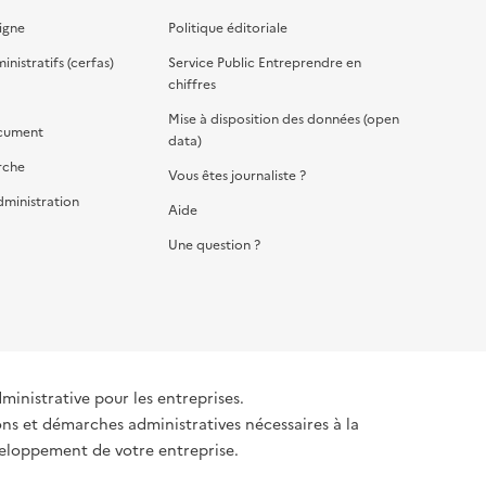
igne
Politique éditoriale
nistratifs (cerfas)
Service Public Entreprendre en
chiffres
Mise à disposition des données (open
cument
data)
rche
Vous êtes journaliste ?
dministration
Aide
Une question ?
dministrative pour les entreprises.
ons et démarches administratives nécessaires à la
éveloppement de votre entreprise.