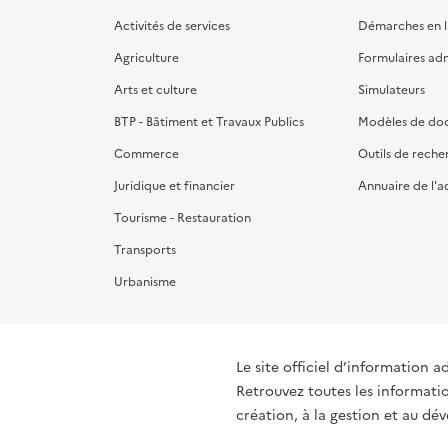
Activités de services
Démarches en l
Agriculture
Formulaires admi
Arts et culture
Simulateurs
BTP - Bâtiment et Travaux Publics
Modèles de do
Commerce
Outils de reche
Juridique et financier
Annuaire de l'a
Tourisme - Restauration
Transports
Urbanisme
Le site officiel d’information a
Retrouvez toutes les informati
création, à la gestion et au d