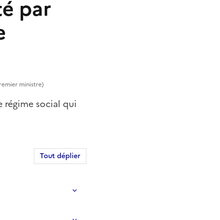
té par
e
Premier ministre)
 régime social qui
Tout déplier