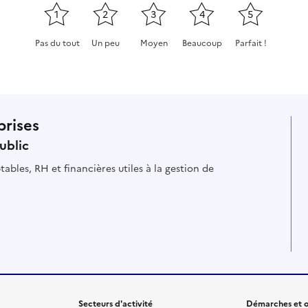
1
2
3
4
5
Pas du tout
Un peu
Moyen
Beaucoup
Parfait !
Cette page ne pas m'a pas du tout été utile
Cette page m'a été un peu utile
Cette page m'a été moyennement
Cette page m'a été très 
Cette page m'a
prises
ublic
ables, RH et financières utiles à la gestion de
Secteurs d'activité
Démarches et o