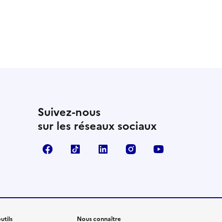
 utile
utile
 été parfaitement utile
Suivez-nous
sur les réseaux sociaux
Facebook
TikTok
Linkedin
Instagram
YouTube
utils
Nous connaître