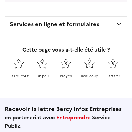
Services en ligne et formulaires
Cette page vous a-t-elle été utile ?
1
2
3
4
5
Pas du tout
Un peu
Moyen
Beaucoup
Parfait !
Cette page ne pas m'a pas du tout été utile
Cette page m'a été un peu utile
Cette page m'a été moyennement 
Cette page m'a été très 
Cette page m'
Recevoir la lettre Bercy infos Entreprises
en partenariat avec
Entreprendre
Service
Public