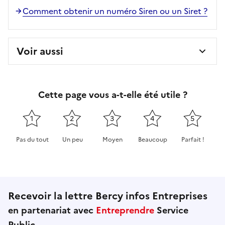
Comment obtenir un numéro Siren ou un Siret ?
Voir aussi
Cette page vous a-t-elle été utile ?
1
2
3
4
5
Pas du tout
Un peu
Moyen
Beaucoup
Parfait !
Cette page ne pas m'a pas du tout été utile
Cette page m'a été un peu utile
Cette page m'a été moyennement 
Cette page m'a été très 
Cette page m'
Recevoir la lettre Bercy infos Entreprises
en partenariat avec
Entreprendre
Service
Public