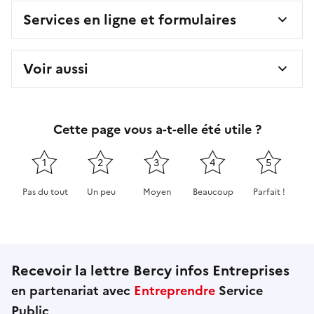
Services en ligne et formulaires
Voir aussi
Cette page vous a-t-elle été utile ?
1
2
3
4
5
Pas du tout
Un peu
Moyen
Beaucoup
Parfait !
Cette page ne pas m'a pas du tout été utile
Cette page m'a été un peu utile
Cette page m'a été moyennement 
Cette page m'a été très 
Cette page m'
Recevoir la lettre Bercy infos Entreprises
en partenariat avec
Entreprendre
Service
Public