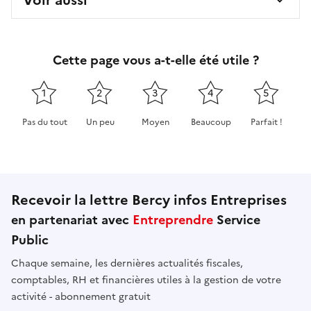
Cette page vous a-t-elle été utile ?
1
2
3
4
5
Pas du tout
Un peu
Moyen
Beaucoup
Parfait !
Cette page ne pas m'a pas du tout été utile
Cette page m'a été un peu utile
Cette page m'a été moyennement 
Cette page m'a été très 
Cette page m'
Recevoir la lettre Bercy infos Entreprises
en partenariat avec
Entreprendre
Service
Public
Chaque semaine, les dernières actualités fiscales,
comptables, RH et financières utiles à la gestion de votre
activité - abonnement gratuit