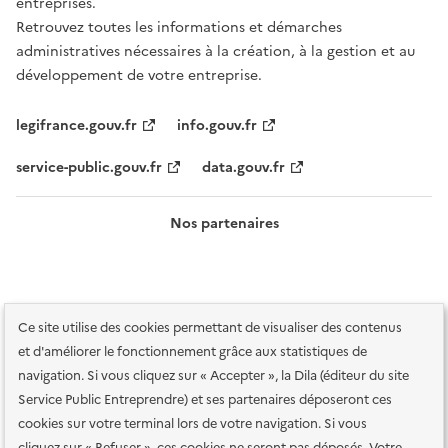
entreprises.
Retrouvez toutes les informations et démarches
administratives nécessaires à la création, à la gestion et au
développement de votre entreprise.
legifrance.gouv.fr
info.gouv.fr
service-public.gouv.fr
data.gouv.fr
Nos partenaires
Ce site utilise des cookies permettant de visualiser des contenus
et d'améliorer le fonctionnement grâce aux statistiques de
navigation. Si vous cliquez sur « Accepter », la Dila (éditeur du site
Service Public Entreprendre) et ses partenaires déposeront ces
Plan du site
Accessibilité : totalement conforme
Accessibilité des
cookies sur votre terminal lors de votre navigation. Si vous
services en ligne
Mentions légales
Données personnelles et sécurité
cliquez sur « Refuser », ces cookies ne seront pas déposés. Votre