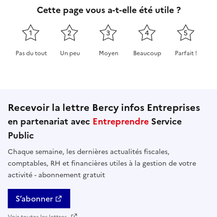
Cette page vous a-t-elle été utile ?
1
2
3
4
5
Pas du tout
Un peu
Moyen
Beaucoup
Parfait !
Cette page ne pas m'a pas du tout été utile
Cette page m'a été un peu utile
Cette page m'a été moyennement 
Cette page m'a été très 
Cette page m'
Recevoir la lettre Bercy infos Entreprises
en partenariat avec
Entreprendre
Service
Public
Chaque semaine, les dernières actualités fiscales,
comptables, RH et financières utiles à la gestion de votre
activité - abonnement gratuit
S’abonner
Voir toutes les lettres