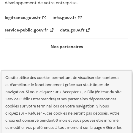
développement de votre entreprise.
legifrance.gouv.fr
info.gouv.fr
service-public.gouv.fr
data.gouv.fr
Nos partenaires
Ce site utilise des cookies permettant de visualiser des contenus
et d'améliorer le fonctionnement grâce aux statistiques de
navigation. Si vous cliquez sur « Accepter », la Dila (éditeur du site
Service Public Entreprendre) et ses partenaires déposeront ces
Plan du site
Accessibilité : totalement conforme
Accessibilité des
cookies sur votre terminal lors de votre navigation. Si vous
services en ligne
Mentions légales
Données personnelles et sécurité
cliquez sur « Refuser », ces cookies ne seront pas déposés. Votre
choix est conservé pendant 6 mois et vous pouvez être informé
Conditions générales d'utilisation
Gestion des cookies
et modifier vos préférences à tout moment sur la page « Gérer les
Paramètres d'affichage