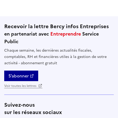
Cette page ne pas m'a pas du tout été utile
Cette page m'a été un peu utile
Cette page m'a été moyennement 
Cette page m'a été très 
Cette page m'
Recevoir la lettre Bercy infos Entreprises
en partenariat avec
Entreprendre
Service
Public
Chaque semaine, les dernières actualités fiscales,
comptables, RH et financières utiles à la gestion de votre
activité - abonnement gratuit
S’abonner
Voir toutes les lettres
Suivez-nous
sur les réseaux sociaux