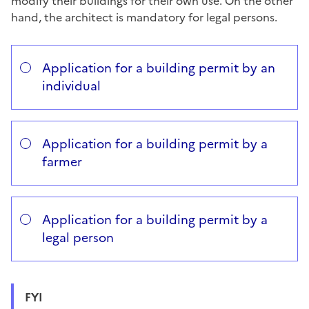
modify their buildings for their own use. On the other
hand, the architect is mandatory for
legal persons
.
Répondez aux questions successives et les réponses s’
Vous avez choisi
Choisissez votre cas
Application for a building permit by an
individual
Application for a building permit by a
farmer
Application for a building permit by a
legal person
FYI