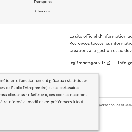
Transports
Urbanisme
Le site officiel d’information a
Retrouvez toutes les informati
création, à la gestion et au d
legifrance.gouv.fr
info.go
'améliorer le fonctionnement grâce aux statistiques
 Service Public Entreprendre) et ses partenaires
vous cliquez sur « Refuser », ces cookies ne seront
être informé et modifier vos préférences à tout
lité des services en ligne
Mentions légales
Données personnelles et sécu
ence etalab-2.0