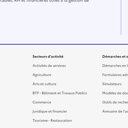
ables, RH et financières utiles à la gestion de
Secteurs d'activité
Démarches et o
Activités de services
Démarches en l
Agriculture
Formulaires admi
Arts et culture
Simulateurs
BTP - Bâtiment et Travaux Publics
Modèles de do
Commerce
Outils de reche
Juridique et financier
Annuaire de l'a
Tourisme - Restauration