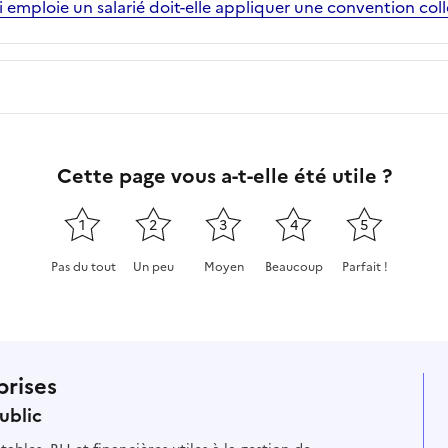
 emploie un salarié doit-elle appliquer une convention coll
Cette page vous a-t-elle été utile ?
1
2
3
4
5
Pas du tout
Un peu
Moyen
Beaucoup
Parfait !
Cette page ne pas m'a pas du tout été utile
Cette page m'a été un peu utile
Cette page m'a été moyennement
Cette page m'a été très 
Cette page m'a
prises
ublic