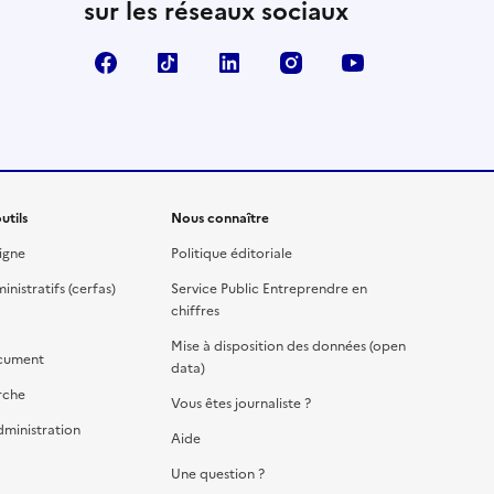
sur les réseaux sociaux
Facebook
TikTok
Linkedin
Instagram
YouTube
utils
Nous connaître
igne
Politique éditoriale
nistratifs (cerfas)
Service Public Entreprendre en
chiffres
Mise à disposition des données (open
cument
data)
rche
Vous êtes journaliste ?
dministration
Aide
Une question ?