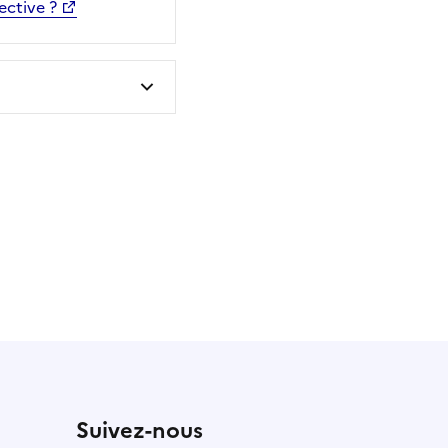
ective ?
 utile
utile
 été parfaitement utile
Suivez-nous