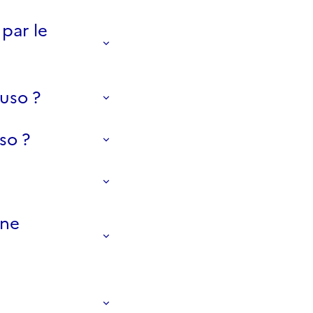
par le
uso ?
so ?
une