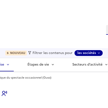
R
Filtrer les contenus pour
les sociétés
NOUVEAU
ise
Étapes de vie
Secteurs d’activité
ique du spectacle occasionnel (Guso)
s