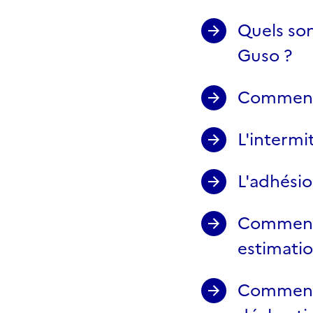
Quels son
Guso ?
Comment l
L'intermi
L'adhésio
Comment u
estimatio
Comment l