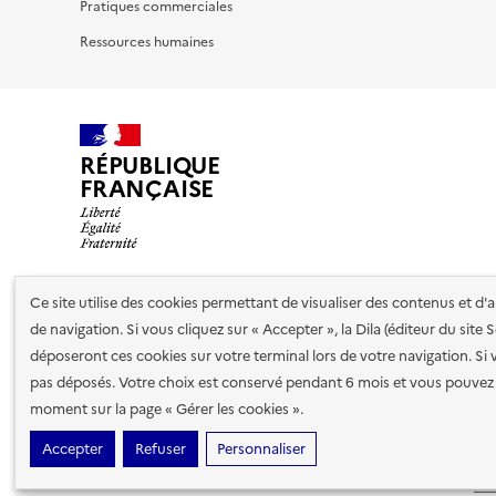
Pratiques commerciales
Ressources humaines
RÉPUBLIQUE
FRANÇAISE
Ce site utilise des cookies permettant de visualiser des contenus et d
Nos partenaires
de navigation. Si vous cliquez sur « Accepter », la Dila (éditeur du site
déposeront ces cookies sur votre terminal lors de votre navigation. Si 
pas déposés. Votre choix est conservé pendant 6 mois et vous pouvez 
Plan du site
Accessibilité : totalement conforme
Accessibi
moment sur la page « Gérer les cookies ».
cookies
Paramètres d'affichage
Accepter
Refuser
Personnaliser
Sauf mention contraire, tous les contenus de ce site sont sous
lic