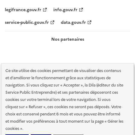
legifrance.gouv.fr
info.gouv.fr
service-public.gouv.fr
data.gouv.fr
Nos partenaires
Ce site utilise des cookies permettant de visualiser des contenus
et d'améliorer le fonctionnement grâce aux statistiques de
navigation. Si vous cliquez sur « Accepter », la Dila (éditeur du site
Service Public Entreprendre) et ses partenaires déposeront ces
Plan du site
Accessibilité : totalement conforme
Accessibilité des
cookies sur votre terminal lors de votre navigation. Si vous
services en ligne
Mentions légales
Données personnelles et sécurité
cliquez sur « Refuser », ces cookies ne seront pas déposés. Votre
choix est conservé pendant 6 mois et vous pouvez être informé
Conditions générales d'utilisation
Gestion des cookies
et modifier vos préférences à tout moment sur la page « Gérer les
Paramètres d'affichage
cookies ».