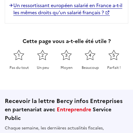
Un ressortissant européen salarié en France a-t-il
les mêmes droits qu'un salarié français ?
Cette page vous a-t-elle été utile ?
1
2
3
4
5
Pas du tout
Un peu
Moyen
Beaucoup
Parfait !
Cette page ne pas m'a pas du tout été utile
Cette page m'a été un peu utile
Cette page m'a été moyennement 
Cette page m'a été très 
Cette page m'
Recevoir la lettre Bercy infos Entreprises
en partenariat avec
Entreprendre
Service
Public
Chaque semaine, les dernières actualités fiscales,