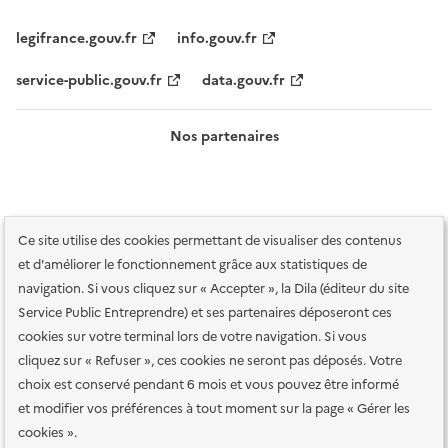
legifrance.gouv.fr
info.gouv.fr
service-public.gouv.fr
data.gouv.fr
Nos partenaires
Ce site utilise des cookies permettant de visualiser des contenus
et d'améliorer le fonctionnement grâce aux statistiques de
navigation. Si vous cliquez sur « Accepter », la Dila (éditeur du site
Service Public Entreprendre) et ses partenaires déposeront ces
Plan du site
Accessibilité : totalement conforme
Accessibilité des
cookies sur votre terminal lors de votre navigation. Si vous
services en ligne
Mentions légales
Données personnelles et sécurité
cliquez sur « Refuser », ces cookies ne seront pas déposés. Votre
choix est conservé pendant 6 mois et vous pouvez être informé
Conditions générales d'utilisation
Gestion des cookies
et modifier vos préférences à tout moment sur la page « Gérer les
Paramètres d'affichage
cookies ».