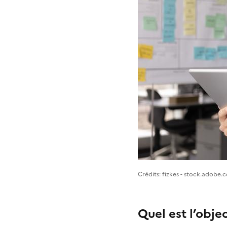
Image 1
Crédits: fizkes - stock.adobe.
Quel est l’obje