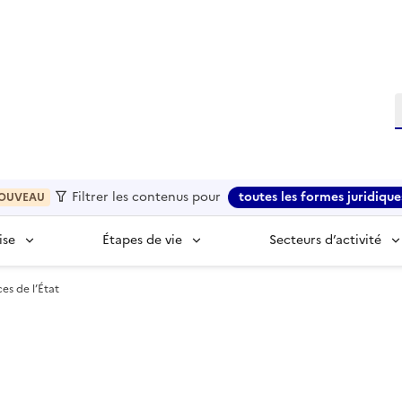
R
Filtrer les contenus pour
toutes les formes juridique
OUVEAU
ise
Étapes de vie
Secteurs d’activité
es de l’État