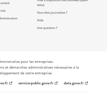
Mise à disposition des données (open
cument
data)
rche
Vous êtes journaliste ?
dministration
Aide
Une question ?
dministrative pour les entreprises.
ons et démarches administratives nécessaires à la
éveloppement de votre entreprise.
uv.fr
service-public.gouv.fr
data.gouv.fr