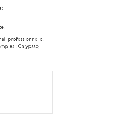
) ;
te.
mail professionnelle.
emples : Calypsso,