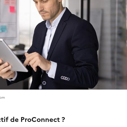
com
ctif de ProConnect ?