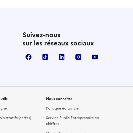
Suivez-nous
sur les réseaux sociaux
Facebook
TikTok
Linkedin
Instagram
YouTube
utils
Nous connaître
igne
Politique éditoriale
nistratifs (cerfas)
Service Public Entreprendre en
chiffres