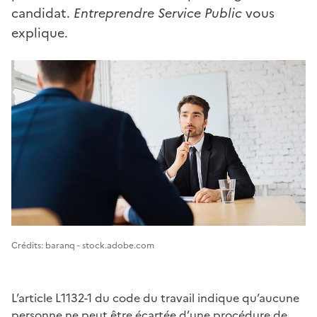
candidat.
Entreprendre Service Public
vous
explique.
Image 1
Crédits: baranq - stock.adobe.com
L’article L1132-1 du code du travail indique qu’aucune
personne ne peut être écartée d’une procédure de