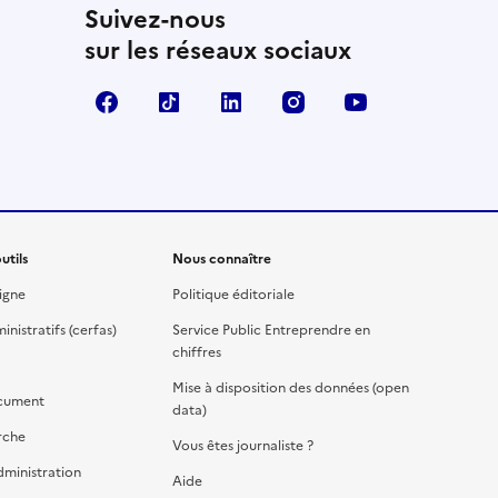
Suivez-nous
sur les réseaux sociaux
Facebook
TikTok
Linkedin
Instagram
YouTube
utils
Nous connaître
igne
Politique éditoriale
nistratifs (cerfas)
Service Public Entreprendre en
chiffres
Mise à disposition des données (open
cument
data)
rche
Vous êtes journaliste ?
dministration
Aide