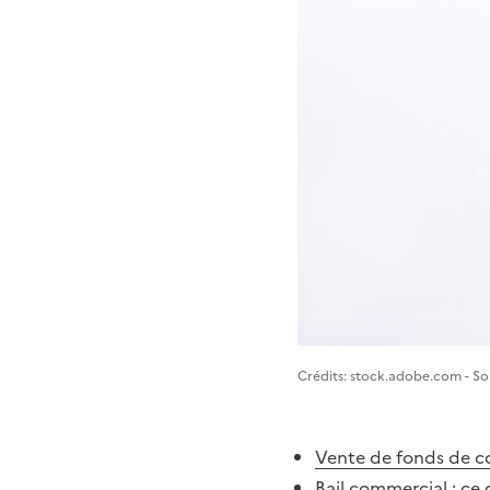
Image 1
Crédits: stock.adobe.com - 
Vente de fonds de c
Bail commercial : ce