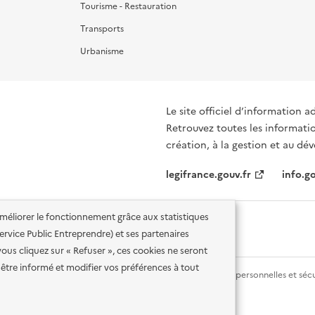
Tourisme - Restauration
Transports
Urbanisme
Le site officiel d’information a
Retrouvez toutes les informati
création, à la gestion et au d
legifrance.gouv.fr
info.go
'améliorer le fonctionnement grâce aux statistiques
 Service Public Entreprendre) et ses partenaires
vous cliquez sur « Refuser », ces cookies ne seront
être informé et modifier vos préférences à tout
lité des services en ligne
Mentions légales
Données personnelles et sécu