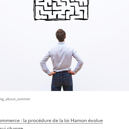
Song_about_summer
ommerce : la procédure de la loi Hamon évolue
 qui change