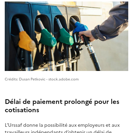
Image 1
Crédits: Dusan Petkovic - stock.adobe.com
Délai de paiement prolongé pour les
cotisations
L’Urssaf donne la possibilité aux employeurs et aux
travailleurs indépendants d’obtenir un délai de