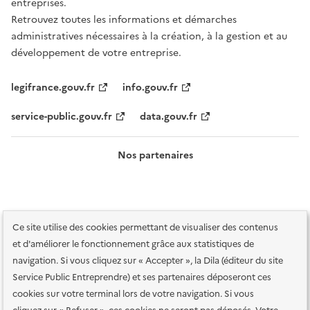
entreprises.
Retrouvez toutes les informations et démarches
administratives nécessaires à la création, à la gestion et au
développement de votre entreprise.
legifrance.gouv.fr
info.gouv.fr
service-public.gouv.fr
data.gouv.fr
Nos partenaires
Ce site utilise des cookies permettant de visualiser des contenus
et d'améliorer le fonctionnement grâce aux statistiques de
navigation. Si vous cliquez sur « Accepter », la Dila (éditeur du site
Service Public Entreprendre) et ses partenaires déposeront ces
Plan du site
Accessibilité : totalement conforme
Accessibilité des
cookies sur votre terminal lors de votre navigation. Si vous
services en ligne
Mentions légales
Données personnelles et sécurité