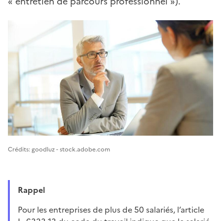
« entretien de parcours professionnel »).
Image 1
Crédits: goodluz - stock.adobe.com
Rappel
Pour les entreprises de plus de 50 salariés, l’article