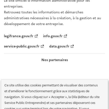
Le site officiel d’information administrative pour les
entreprises.
Retrouvez toutes les informations et démarches
administratives nécessaires à la création, à la gestion et au
développement de votre entreprise.
legifrance.gouv.fr
info.gouv.fr
service-public.gouv.fr
data.gouv.fr
Nos partenaires
Ce site utilise des cookies permettant de visualiser des contenus
et d'améliorer le fonctionnement grâce aux statistiques de
navigation. Si vous cliquez sur « Accepter », la Dila (éditeur du site
Service Public Entreprendre) et ses partenaires déposeront ces
Plan du site
Accessibilité : totalement conforme
Accessibilité des
cookies sur votre terminal lors de votre navigation. Si vous