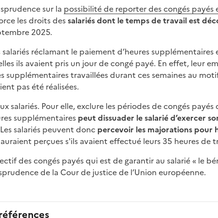
risprudence sur la
possibilité de reporter des congés payés
orce les droits des
salariés dont le temps de travail est dé
eptembre 2025.
es salariés réclamant le paiement d’heures supplémentaires 
les ils avaient pris un jour de congé payé. En effet, leur 
 supplémentaires travaillées durant ces semaines au motif
aient pas été réalisées.
x salariés. Pour elle, exclure les périodes de congés payés d
res supplémentaires
peut dissuader le salarié d’exercer so
 Les salariés peuvent donc
percevoir les majorations pour 
 auraient perçues s'ils avaient effectué leurs 35 heures de tra
jectif des congés payés qui est de garantir au salarié « le b
urisprudence de la Cour de justice de l’Union européenne.
 références