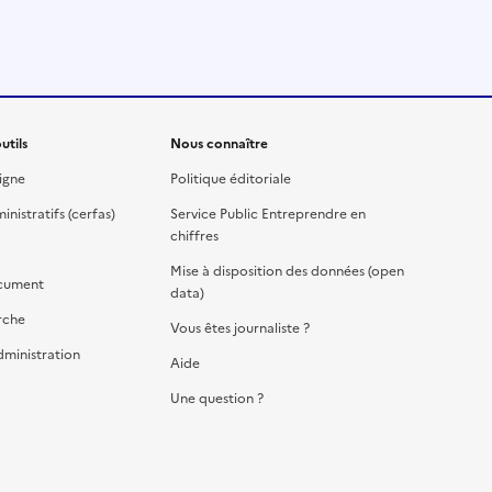
utils
Nous connaître
igne
Politique éditoriale
nistratifs (cerfas)
Service Public Entreprendre en
chiffres
Mise à disposition des données (open
cument
data)
rche
Vous êtes journaliste ?
dministration
Aide
Une question ?