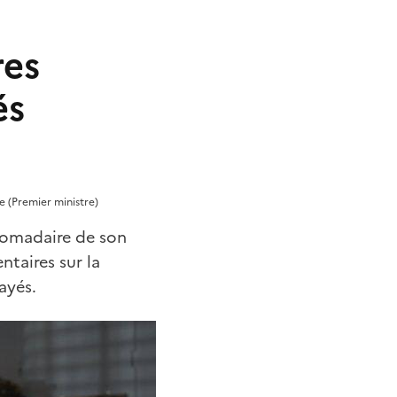
res
és
e (Premier ministre)
domadaire de son
taires sur la
ayés.