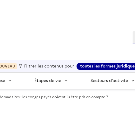
R
Filtrer les contenus pour
toutes les formes juridique
OUVEAU
ise
Étapes de vie
Secteurs d’activité
omadaires : les congés payés doivent-ils être pris en compte ?