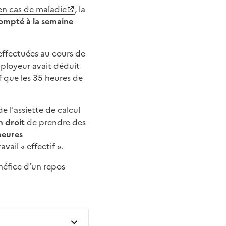
 en cas de maladie
, la
compté à la semaine
effectuées au cours de
employeur avait déduit
 que les 35 heures de
e l'assiette de calcul
n droit
de prendre des
heures
vail « effectif ».
énéfice d’un repos