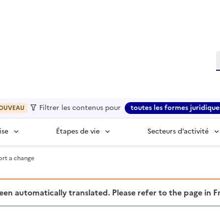
R
Filtrer les contenus pour
toutes les formes juridique
OUVEAU
ise
Étapes de vie
Secteurs d’activité
port a change
been automatically translated. Please refer to the page in 