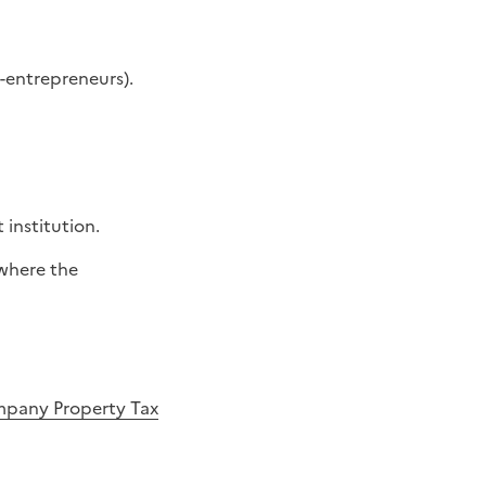
-entrepreneurs).
institution.
 where the
mpany Property Tax