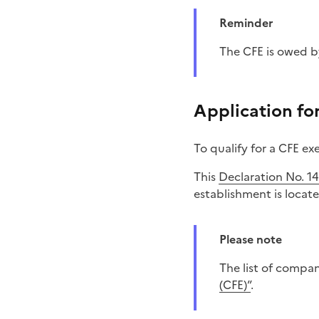
Reminder
The CFE is owed 
Application fo
To qualify for a CFE e
This
Declaration No. 1
establishment is locat
Please note
The list of compa
(CFE)”
.