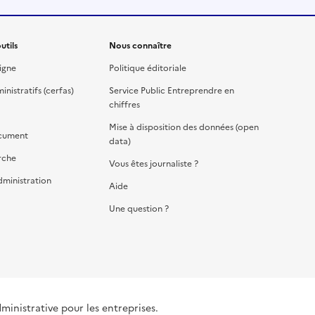
utils
Nous connaître
igne
Politique éditoriale
nistratifs (cerfas)
Service Public Entreprendre en
chiffres
Mise à disposition des données (open
cument
data)
rche
Vous êtes journaliste ?
dministration
Aide
Une question ?
dministrative pour les entreprises.