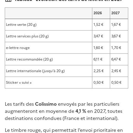
2026
2027
Lettre verte (20 g)
1,52 €
1,67 €
Lettre services plus (20 g)
3,47 €
3,67 €
e-lettre rouge
1,60 €
1,70 €
Lettre recommandée (20 g)
6,11 €
6,47 €
Lettre internationale (jusqu'à 20 g)
2,25 €
2,45 €
Sticker « suivi »
0,50 €
0,50 €
Les tarifs des
Colissimo
envoyés par les particuliers
augmenteront en moyenne de
4,1 %
en 2027, toutes
destinations confondues (France et international).
Le timbre rouge, qui permettait l’envoi prioritaire en