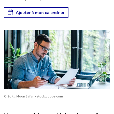
Ajouter à mon calendrier
Image 1
Crédits: Moon Safari - stock.adobe.com