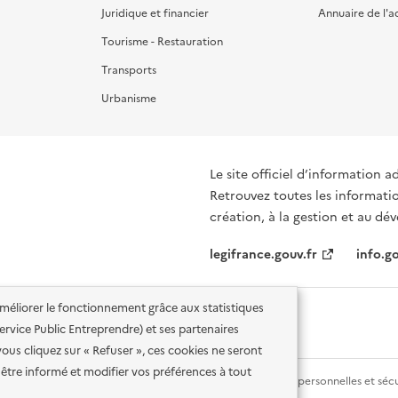
Juridique et financier
Annuaire de l'a
Tourisme - Restauration
Transports
Urbanisme
Le site officiel d’information a
Retrouvez toutes les informations et d
création, à la gestion et au d
legifrance.gouv.fr
info.go
'améliorer le fonctionnement grâce aux statistiques
 Service Public Entreprendre) et ses partenaires
vous cliquez sur « Refuser », ces cookies ne seront
être informé et modifier vos préférences à tout
lité des services en ligne
Mentions légales
Données personnelles et sécu