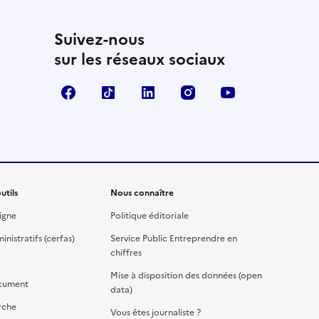
Suivez-nous
sur les réseaux sociaux
Facebook
TikTok
Linkedin
Instagram
YouTube
utils
Nous connaître
igne
Politique éditoriale
nistratifs (cerfas)
Service Public Entreprendre en
chiffres
Mise à disposition des données (open
cument
data)
rche
Vous êtes journaliste ?