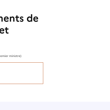
ments de
et
remier ministre)