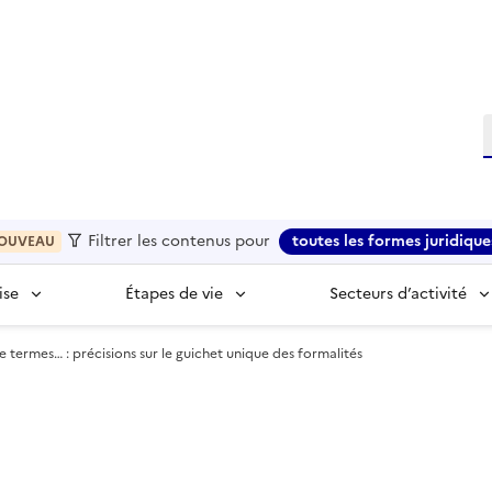
R
Filtrer les contenus pour
toutes les formes juridique
OUVEAU
ise
Étapes de vie
Secteurs d’activité
termes… : précisions sur le guichet unique des formalités