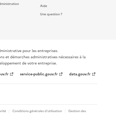
dministration
Aide
Une question ?
dministrative pour les entreprises.
émarches administratives nécessaires à la
éveloppement de votre entreprise.
uv.fr
service-public.gouv.fr
data.gouv.fr
rité
Conditions générales d'utilisation
Gestion des