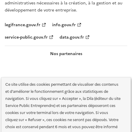
administratives nécessaires à la création, à la gestion et au
développement de votre entreprise.
legifrance.gouv.fr
info.gouv.fr
service-public.gouv.fr
data.gouv.fr
Nos partenaires
Ce site utilise des cookies permettant de visualiser des contenus
et d'améliorer le fonctionnement grâce aux statistiques de
navigation. Si vous cliquez sur « Accepter », la Dila (éditeur du site
Service Public Entreprendre) et ses partenaires déposeront ces
Plan du site
Accessibilité : totalement conforme
Accessibilité des
cookies sur votre terminal lors de votre navigation. Si vous
services en ligne
Mentions légales
Données personnelles et sécurité
cliquez sur « Refuser », ces cookies ne seront pas déposés. Votre
choix est conservé pendant 6 mois et vous pouvez être informé
Conditions générales d'utilisation
Gestion des cookies