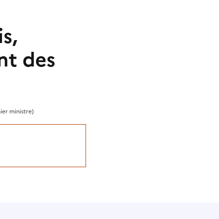
s,
nt des
ier ministre)