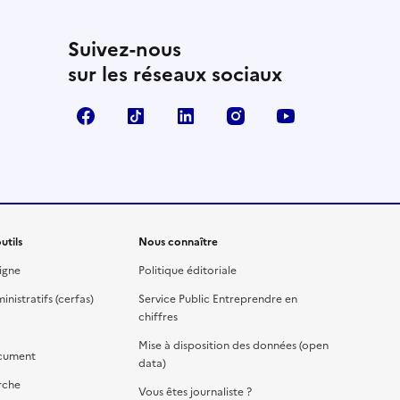
Suivez-nous
sur les réseaux sociaux
Facebook
TikTok
Linkedin
Instagram
YouTube
utils
Nous connaître
igne
Politique éditoriale
nistratifs (cerfas)
Service Public Entreprendre en
chiffres
Mise à disposition des données (open
cument
data)
rche
Vous êtes journaliste ?