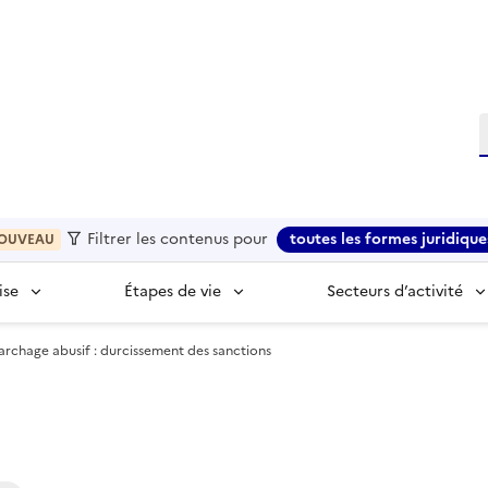
R
Filtrer les contenus pour
toutes les formes juridique
OUVEAU
ise
Étapes de vie
Secteurs d’activité
rchage abusif : durcissement des sanctions