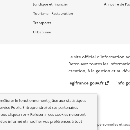
Juridique et financier
Annuaire de l'a
Tourisme - Restauration
Transports
Urbanisme
Le site officiel d’information a
Retrouvez toutes les informations et d
création, à la gestion et au d
legifrance.gouv.fr
info.go
'améliorer le fonctionnement grâce aux statistiques
 Service Public Entreprendre) et ses partenaires
vous cliquez sur « Refuser », ces cookies ne seront
être informé et modifier vos préférences à tout
lité des services en ligne
Mentions légales
Données personnelles et sécu