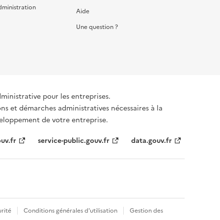
dministration
Aide
Une question ?
dministrative pour les entreprises.
émarches administratives nécessaires à la
éveloppement de votre entreprise.
uv.fr
service-public.gouv.fr
data.gouv.fr
rité
Conditions générales d'utilisation
Gestion des