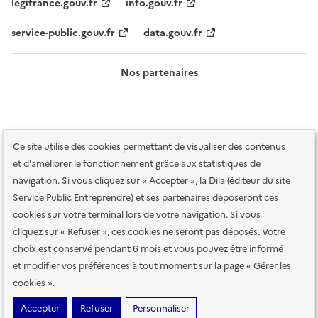
legifrance.gouv.fr
info.gouv.fr
service-public.gouv.fr
data.gouv.fr
Nos partenaires
Ce site utilise des cookies permettant de visualiser des contenus
et d'améliorer le fonctionnement grâce aux statistiques de
navigation. Si vous cliquez sur « Accepter », la Dila (éditeur du site
Service Public Entreprendre) et ses partenaires déposeront ces
Plan du site
Accessibilité : totalement conforme
Accessibilité des
cookies sur votre terminal lors de votre navigation. Si vous
services en ligne
Mentions légales
Données personnelles et sécurité
cliquez sur « Refuser », ces cookies ne seront pas déposés. Votre
choix est conservé pendant 6 mois et vous pouvez être informé
Conditions générales d'utilisation
Gestion des cookies
et modifier vos préférences à tout moment sur la page « Gérer les
Paramètres d'affichage
cookies ».
Sauf mention contraire, tous les contenus de ce site sont sous
licence
Accepter
Refuser
Personnaliser
etalab-2.0