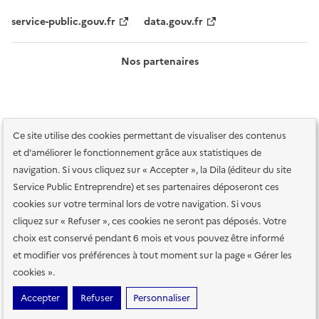
service-public.gouv.fr
data.gouv.fr
Nos partenaires
Ce site utilise des cookies permettant de visualiser des contenus
et d'améliorer le fonctionnement grâce aux statistiques de
navigation. Si vous cliquez sur « Accepter », la Dila (éditeur du site
Service Public Entreprendre) et ses partenaires déposeront ces
Plan du site
Accessibilité : totalement conforme
Accessibilité des
cookies sur votre terminal lors de votre navigation. Si vous
services en ligne
Mentions légales
Données personnelles et sécurité
cliquez sur « Refuser », ces cookies ne seront pas déposés. Votre
choix est conservé pendant 6 mois et vous pouvez être informé
Conditions générales d'utilisation
Gestion des cookies
et modifier vos préférences à tout moment sur la page « Gérer les
Paramètres d'affichage
cookies ».
Sauf mention contraire, tous les contenus de ce site sont sous
licence
Accepter
Refuser
Personnaliser
etalab-2.0