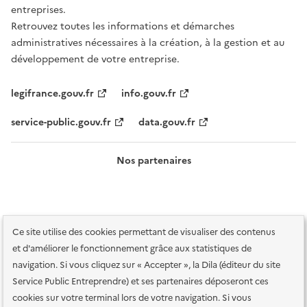
entreprises.
Retrouvez toutes les informations et démarches
administratives nécessaires à la création, à la gestion et au
développement de votre entreprise.
legifrance.gouv.fr
info.gouv.fr
service-public.gouv.fr
data.gouv.fr
Nos partenaires
Ce site utilise des cookies permettant de visualiser des contenus
et d'améliorer le fonctionnement grâce aux statistiques de
navigation. Si vous cliquez sur « Accepter », la Dila (éditeur du site
Service Public Entreprendre) et ses partenaires déposeront ces
Plan du site
Accessibilité : totalement conforme
Accessibilité des
cookies sur votre terminal lors de votre navigation. Si vous