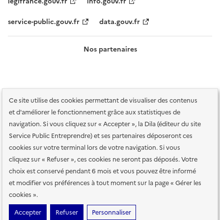
legifrance.gouv.fr
info.gouv.fr
service-public.gouv.fr
data.gouv.fr
Nos partenaires
Ce site utilise des cookies permettant de visualiser des contenus
et d'améliorer le fonctionnement grâce aux statistiques de
navigation. Si vous cliquez sur « Accepter », la Dila (éditeur du site
Service Public Entreprendre) et ses partenaires déposeront ces
Plan du site
Accessibilité : totalement conforme
Accessibilité des
cookies sur votre terminal lors de votre navigation. Si vous
services en ligne
Mentions légales
Données personnelles et sécurité
cliquez sur « Refuser », ces cookies ne seront pas déposés. Votre
choix est conservé pendant 6 mois et vous pouvez être informé
Conditions générales d'utilisation
Gestion des cookies
et modifier vos préférences à tout moment sur la page « Gérer les
Paramètres d'affichage
cookies ».
Sauf mention contraire, tous les contenus de ce site sont sous
licence
Accepter
Refuser
Personnaliser
etalab-2.0