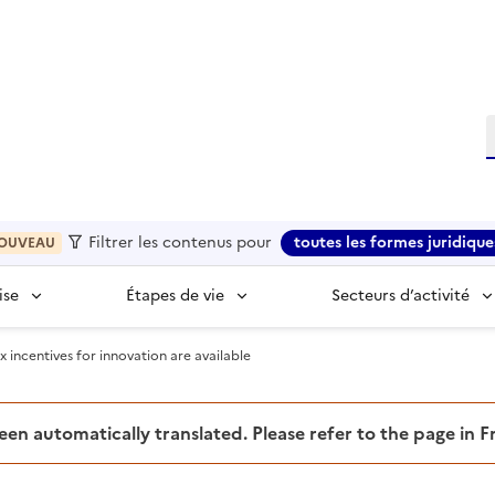
R
Filtrer les contenus pour
toutes les formes juridique
OUVEAU
ise
Étapes de vie
Secteurs d’activité
 incentives for innovation are available
been automatically translated. Please refer to the page in 