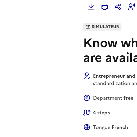
SIMULATEUR
Know wha
are avail
Entrepreneur and
standardization an
Department
free
4 steps
Tongue
French