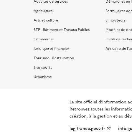
Activités de services
Démarches en l
Agriculture
Formulaires admi
Arts et culture
Simulateurs
BTP - Bâtiment et Travaux Publics
Modèles de do
Commerce
Outils de reche
Juridique et financier
Annuaire de l'a
Tourisme - Restauration
Transports
Urbanisme
Le site officiel d’information a
Retrouvez toutes les informati
création, à la gestion et au d
legifrance.gouv.fr
info.go