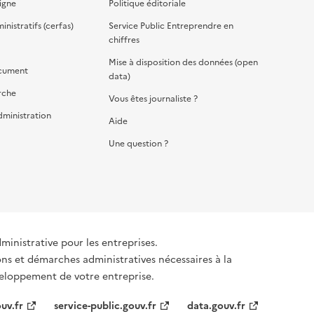
igne
Politique éditoriale
nistratifs (cerfas)
Service Public Entreprendre en
chiffres
Mise à disposition des données (open
cument
data)
rche
Vous êtes journaliste ?
dministration
Aide
Une question ?
dministrative pour les entreprises.
ons et démarches administratives nécessaires à la
éveloppement de votre entreprise.
uv.fr
service-public.gouv.fr
data.gouv.fr