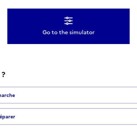
Go to the simulator
 ?
marche
éparer