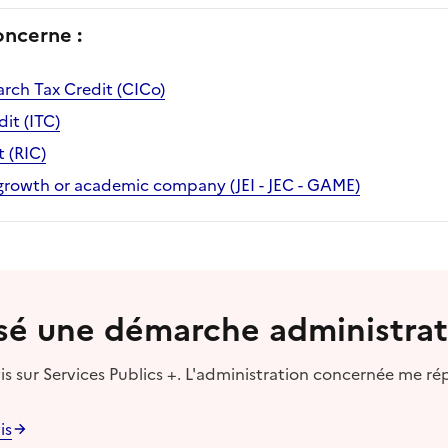
oncerne :
arch Tax Credit (CICo)
it (ITC)
 (RIC)
growth or academic company (JEI - JEC - GAME)
lisé une démarche administrat
s sur Services Publics +. L'administration concernée me ré
is