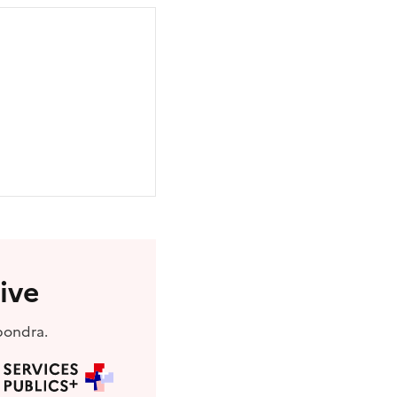
ive
pondra.