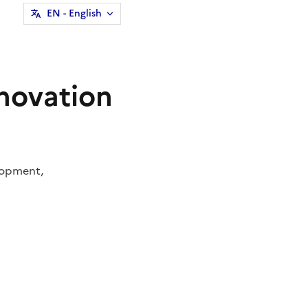
EN
- English
nnovation
lopment,