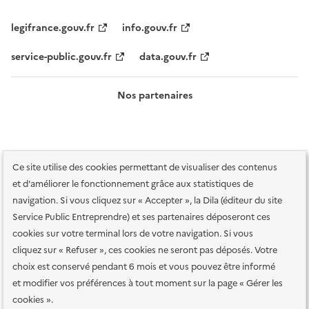
legifrance.gouv.fr
info.gouv.fr
service-public.gouv.fr
data.gouv.fr
Nos partenaires
Ce site utilise des cookies permettant de visualiser des contenus
et d'améliorer le fonctionnement grâce aux statistiques de
navigation. Si vous cliquez sur « Accepter », la Dila (éditeur du site
Service Public Entreprendre) et ses partenaires déposeront ces
Plan du site
Accessibilité : totalement conforme
Accessibilité des
cookies sur votre terminal lors de votre navigation. Si vous
services en ligne
Mentions légales
Données personnelles et sécurité
cliquez sur « Refuser », ces cookies ne seront pas déposés. Votre
choix est conservé pendant 6 mois et vous pouvez être informé
Conditions générales d'utilisation
Gestion des cookies
et modifier vos préférences à tout moment sur la page « Gérer les
Paramètres d'affichage
cookies ».