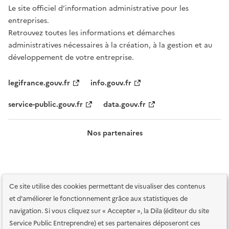
Le site officiel d’information administrative pour les
entreprises.
Retrouvez toutes les informations et démarches
administratives nécessaires à la création, à la gestion et au
développement de votre entreprise.
legifrance.gouv.fr
info.gouv.fr
service-public.gouv.fr
data.gouv.fr
Nos partenaires
Ce site utilise des cookies permettant de visualiser des contenus
et d'améliorer le fonctionnement grâce aux statistiques de
navigation. Si vous cliquez sur « Accepter », la Dila (éditeur du site
Service Public Entreprendre) et ses partenaires déposeront ces
Plan du site
Accessibilité : totalement conforme
Accessibilité des