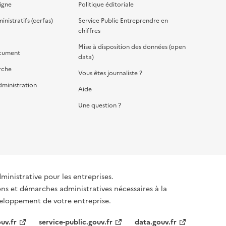
igne
Politique éditoriale
nistratifs (cerfas)
Service Public Entreprendre en
chiffres
Mise à disposition des données (open
cument
data)
rche
Vous êtes journaliste ?
dministration
Aide
Une question ?
dministrative pour les entreprises.
ons et démarches administratives nécessaires à la
éveloppement de votre entreprise.
uv.fr
service-public.gouv.fr
data.gouv.fr