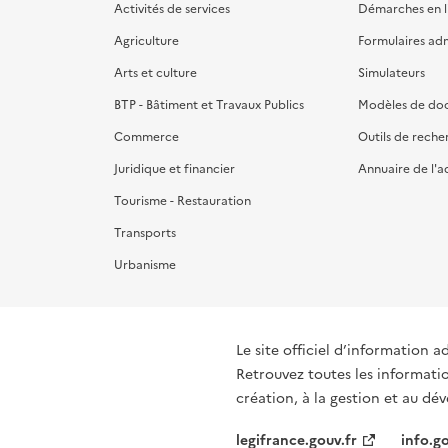
Activités de services
Démarches en l
Agriculture
Formulaires admi
Arts et culture
Simulateurs
BTP - Bâtiment et Travaux Publics
Modèles de do
Commerce
Outils de reche
Juridique et financier
Annuaire de l'a
Tourisme - Restauration
Transports
Urbanisme
Le site officiel d’information a
Retrouvez toutes les informati
création, à la gestion et au d
legifrance.gouv.fr
info.go