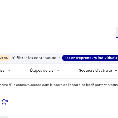
R
Filtrer les contenus pour
les entrepreneurs individuels 
VEAU
ise
Étapes de vie
Secteurs d’activité
upture d’un commun accord dans le cadre de l’accord collectif portant rupture
s