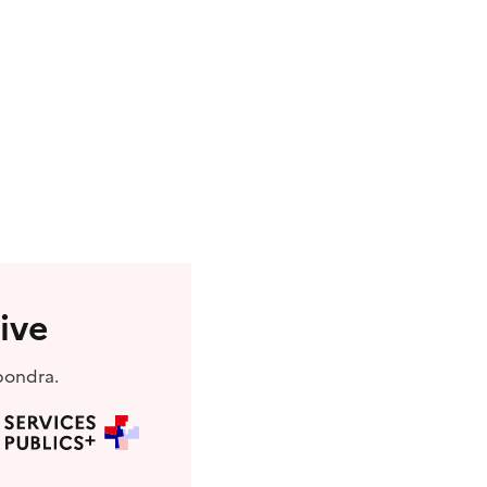
ive
pondra.