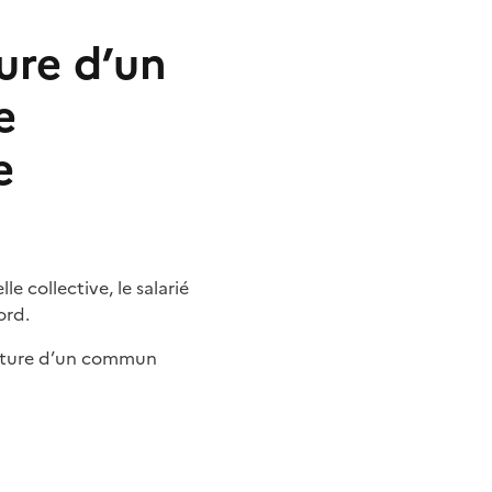
ure d’un
e
e
e collective, le salarié
ord.
rupture d’un commun