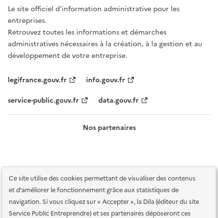
Le site officiel d’information administrative pour les
entreprises.
Retrouvez toutes les informations et démarches
administratives nécessaires à la création, à la gestion et au
développement de votre entreprise.
legifrance.gouv.fr
info.gouv.fr
service-public.gouv.fr
data.gouv.fr
Nos partenaires
Ce site utilise des cookies permettant de visualiser des contenus
et d'améliorer le fonctionnement grâce aux statistiques de
navigation. Si vous cliquez sur « Accepter », la Dila (éditeur du site
Service Public Entreprendre) et ses partenaires déposeront ces
Plan du site
Accessibilité : totalement conforme
Accessibilité des