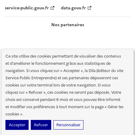
service-public.gouv.fr
data.gouv.fr
Nos partenaires
Ce site utilise des cookies permettant de visualiser des contenus
et d'améliorer le fonctionnement grâce aux statistiques de
navigation. Si vous cliquez sur « Accepter », la Dila (éditeur du site
Service Public Entreprendre) et ses partenaires déposeront ces
Plan du site
Accessibilité : totalement conforme
Accessibilité des
cookies sur votre terminal lors de votre navigation. Si vous
services en ligne
Mentions légales
Données personnelles et sécurité
cliquez sur « Refuser », ces cookies ne seront pas déposés. Votre
choix est conservé pendant 6 mois et vous pouvez être informé
Conditions générales d'utilisation
Gestion des cookies
et modifier vos préférences à tout moment sur la page « Gérer les
Paramètres d'affichage
cookies ».
Sauf mention contraire, tous les contenus de ce site sont sous
licence
Accepter
Refuser
Personnaliser
etalab-2.0