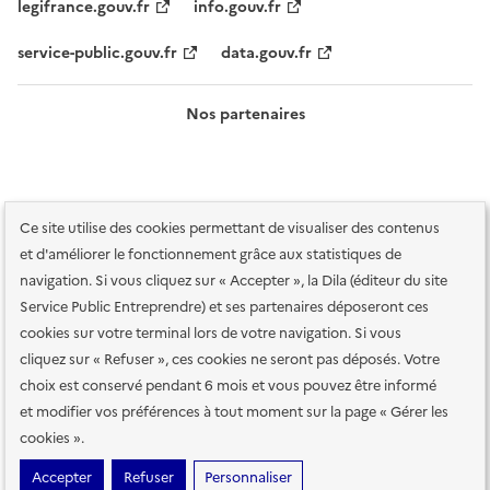
legifrance.gouv.fr
info.gouv.fr
service-public.gouv.fr
data.gouv.fr
Nos partenaires
Ce site utilise des cookies permettant de visualiser des contenus
et d'améliorer le fonctionnement grâce aux statistiques de
navigation. Si vous cliquez sur « Accepter », la Dila (éditeur du site
Service Public Entreprendre) et ses partenaires déposeront ces
Plan du site
Accessibilité : totalement conforme
Accessibilité des
cookies sur votre terminal lors de votre navigation. Si vous
services en ligne
Mentions légales
Données personnelles et sécurité
cliquez sur « Refuser », ces cookies ne seront pas déposés. Votre
choix est conservé pendant 6 mois et vous pouvez être informé
Conditions générales d'utilisation
Gestion des cookies
et modifier vos préférences à tout moment sur la page « Gérer les
Paramètres d'affichage
cookies ».
Sauf mention contraire, tous les contenus de ce site sont sous
licence
Accepter
Refuser
Personnaliser
etalab-2.0