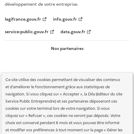
développement de votre entreprise.
legifrance.gouv.fr
info.gouv.fr
service-public.gouv.fr
data.gouv.fr
Nos partenaires
Ce site utilise des cookies permettant de visualiser des contenus
et d'améliorer le fonctionnement grâce aux statistiques de
navigation. Si vous cliquez sur « Accepter », la Dila (éditeur du site
Service Public Entreprendre) et ses partenaires déposeront ces
Plan du site
Accessibilité : totalement conforme
Accessibilité des
cookies sur votre terminal lors de votre navigation. Si vous
services en ligne
Mentions légales
Données personnelles et sécurité
cliquez sur « Refuser », ces cookies ne seront pas déposés. Votre
choix est conservé pendant 6 mois et vous pouvez être informé
Conditions générales d'utilisation
Gestion des cookies
et modifier vos préférences à tout moment sur la page « Gérer les