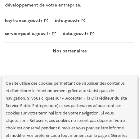
développement de votre entreprise.
legifrance.gouv.fr
info.gouv.fr
service-public.gouv.fr
data.gouv.fr
Nos partenaires
Ce site utilise des cookies permettant de visualiser des contenus
et d'améliorer le fonctionnement grâce aux statistiques de
navigation. Si vous cliquez sur « Accepter », la Dila (éditeur du site
Service Public Entreprendre) et ses partenaires déposeront ces
Plan du site
Accessibilité : totalement conforme
Accessibilité des
cookies sur votre terminal lors de votre navigation. Si vous
services en ligne
Mentions légales
Données personnelles et sécurité
cliquez sur « Refuser », ces cookies ne seront pas déposés. Votre
choix est conservé pendant 6 mois et vous pouvez être informé
Conditions générales d'utilisation
Gestion des cookies
et modifier vos préférences à tout moment sur la page « Gérer les