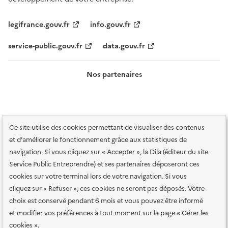
legifrance.gouv.fr
info.gouv.fr
service-public.gouv.fr
data.gouv.fr
Nos partenaires
Ce site utilise des cookies permettant de visualiser des contenus
et d'améliorer le fonctionnement grâce aux statistiques de
navigation. Si vous cliquez sur « Accepter », la Dila (éditeur du site
Service Public Entreprendre) et ses partenaires déposeront ces
Plan du site
Accessibilité : totalement conforme
Accessibilité des
cookies sur votre terminal lors de votre navigation. Si vous
services en ligne
Mentions légales
Données personnelles et sécurité
cliquez sur « Refuser », ces cookies ne seront pas déposés. Votre
choix est conservé pendant 6 mois et vous pouvez être informé
Conditions générales d'utilisation
Gestion des cookies
et modifier vos préférences à tout moment sur la page « Gérer les
Paramètres d'affichage
cookies ».