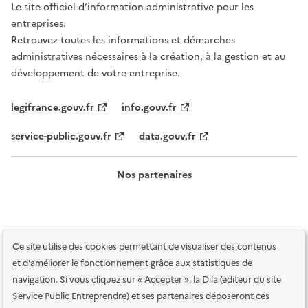
Le site officiel d’information administrative pour les
entreprises.
Retrouvez toutes les informations et démarches
administratives nécessaires à la création, à la gestion et au
développement de votre entreprise.
legifrance.gouv.fr
info.gouv.fr
service-public.gouv.fr
data.gouv.fr
Nos partenaires
Ce site utilise des cookies permettant de visualiser des contenus
et d'améliorer le fonctionnement grâce aux statistiques de
navigation. Si vous cliquez sur « Accepter », la Dila (éditeur du site
Service Public Entreprendre) et ses partenaires déposeront ces
Plan du site
Accessibilité : totalement conforme
Accessibilité des