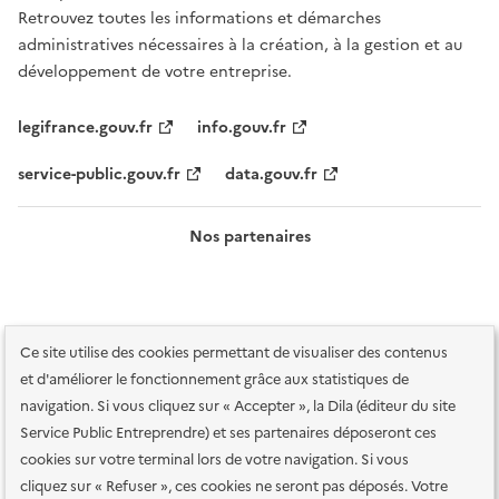
Retrouvez toutes les informations et démarches
administratives nécessaires à la création, à la gestion et au
développement de votre entreprise.
legifrance.gouv.fr
info.gouv.fr
service-public.gouv.fr
data.gouv.fr
Nos partenaires
Ce site utilise des cookies permettant de visualiser des contenus
et d'améliorer le fonctionnement grâce aux statistiques de
navigation. Si vous cliquez sur « Accepter », la Dila (éditeur du site
Service Public Entreprendre) et ses partenaires déposeront ces
Plan du site
Accessibilité : totalement conforme
Accessibilité des
cookies sur votre terminal lors de votre navigation. Si vous
services en ligne
Mentions légales
Données personnelles et sécurité
cliquez sur « Refuser », ces cookies ne seront pas déposés. Votre