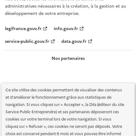
administratives nécessaires à la création, à la gestion et au
développement de votre entreprise.
legifrance.gouv.fr
info.gouv.fr
service-public.gouv.fr
data.gouv.fr
Nos partenaires
Ce site utilise des cookies permettant de visualiser des contenus
et d'améliorer le fonctionnement grâce aux statistiques de
navigation. Si vous cliquez sur « Accepter », la Dila (éditeur du site
Service Public Entreprendre) et ses partenaires déposeront ces
Plan du site
Accessibilité : totalement conforme
Accessibilité des
cookies sur votre terminal lors de votre navigation. Si vous
services en ligne
Mentions légales
Données personnelles et sécurité
cliquez sur « Refuser », ces cookies ne seront pas déposés. Votre
choix est conservé pendant 6 mois et vous pouvez être informé
Conditions générales d'utilisation
Gestion des cookies