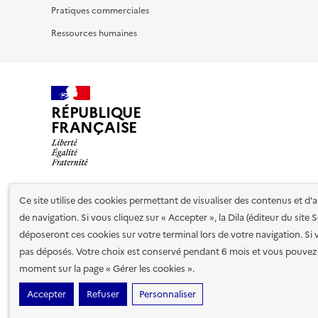
Pratiques commerciales
Ressources humaines
RÉPUBLIQUE
FRANÇAISE
Ce site utilise des cookies permettant de visualiser des contenus et d
Nos partenaires
de navigation. Si vous cliquez sur « Accepter », la Dila (éditeur du site
déposeront ces cookies sur votre terminal lors de votre navigation. Si 
pas déposés. Votre choix est conservé pendant 6 mois et vous pouvez 
Plan du site
Accessibilité : totalement conforme
Accessibi
moment sur la page « Gérer les cookies ».
cookies
Paramètres d'affichage
Accepter
Refuser
Personnaliser
Sauf mention contraire, tous les contenus de ce site sont sous
lic