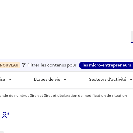
R
Filtrer les contenus pour
les micro-entrepreneurs
NOUVEAU
ise
Étapes de vie
Secteurs d’activité
nde de numéros Siren et Siret et déclaration de modification de situation
s