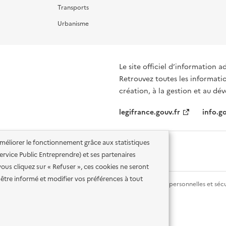
Transports
Urbanisme
Le site officiel d’information a
Retrouvez toutes les informati
création, à la gestion et au d
legifrance.gouv.fr
info.go
'améliorer le fonctionnement grâce aux statistiques
 Service Public Entreprendre) et ses partenaires
vous cliquez sur « Refuser », ces cookies ne seront
être informé et modifier vos préférences à tout
lité des services en ligne
Mentions légales
Données personnelles et sécu
ence etalab-2.0