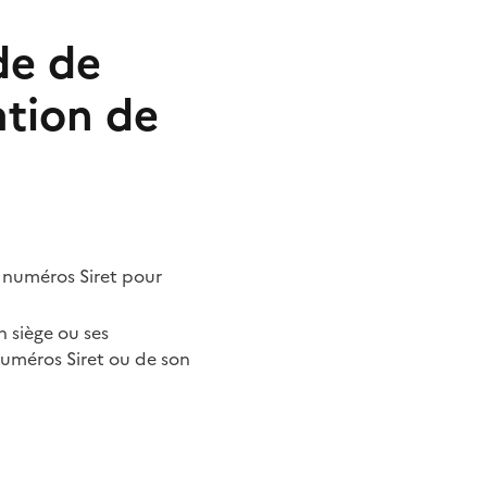
de de
ation de
s numéros Siret pour
n siège ou ses
numéros Siret ou de son