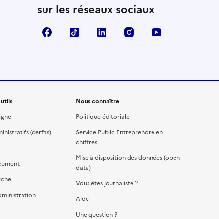
sur les réseaux sociaux
Facebook
TikTok
Linkedin
Instagram
YouTube
utils
Nous connaître
igne
Politique éditoriale
nistratifs (cerfas)
Service Public Entreprendre en
chiffres
Mise à disposition des données (open
cument
data)
rche
Vous êtes journaliste ?
dministration
Aide
Une question ?