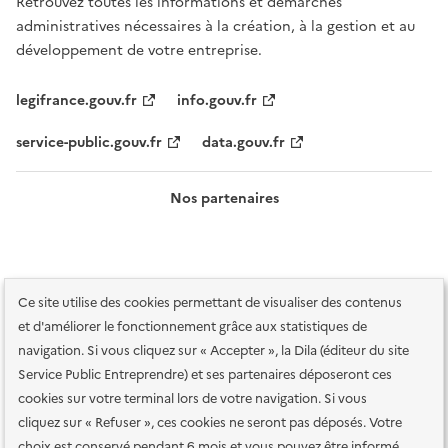
Retrouvez toutes les informations et démarches
administratives nécessaires à la création, à la gestion et au
développement de votre entreprise.
legifrance.gouv.fr
info.gouv.fr
service-public.gouv.fr
data.gouv.fr
Nos partenaires
Ce site utilise des cookies permettant de visualiser des contenus
et d'améliorer le fonctionnement grâce aux statistiques de
navigation. Si vous cliquez sur « Accepter », la Dila (éditeur du site
Service Public Entreprendre) et ses partenaires déposeront ces
Plan du site
Accessibilité : totalement conforme
Accessibilité des
cookies sur votre terminal lors de votre navigation. Si vous
services en ligne
Mentions légales
Données personnelles et sécurité
cliquez sur « Refuser », ces cookies ne seront pas déposés. Votre
choix est conservé pendant 6 mois et vous pouvez être informé