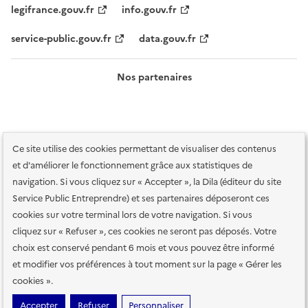
legifrance.gouv.fr
info.gouv.fr
service-public.gouv.fr
data.gouv.fr
Nos partenaires
Ce site utilise des cookies permettant de visualiser des contenus
et d'améliorer le fonctionnement grâce aux statistiques de
navigation. Si vous cliquez sur « Accepter », la Dila (éditeur du site
Service Public Entreprendre) et ses partenaires déposeront ces
Plan du site
Accessibilité : totalement conforme
Accessibilité des
cookies sur votre terminal lors de votre navigation. Si vous
services en ligne
Mentions légales
Données personnelles et sécurité
cliquez sur « Refuser », ces cookies ne seront pas déposés. Votre
choix est conservé pendant 6 mois et vous pouvez être informé
Conditions générales d'utilisation
Gestion des cookies
et modifier vos préférences à tout moment sur la page « Gérer les
Paramètres d'affichage
cookies ».
Sauf mention contraire, tous les contenus de ce site sont sous
licence
Accepter
Refuser
Personnaliser