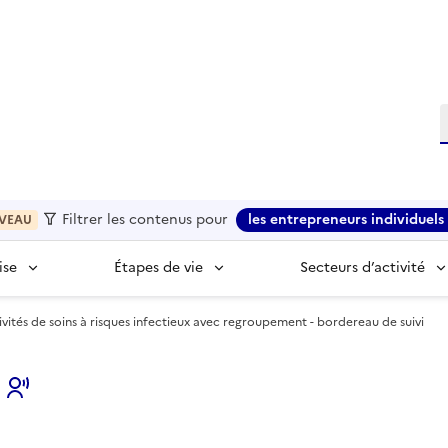
R
Filtrer les contenus pour
les entrepreneurs individuels 
VEAU
ise
Étapes de vie
Secteurs d’activité
ivités de soins à risques infectieux avec regroupement - bordereau de suivi
s