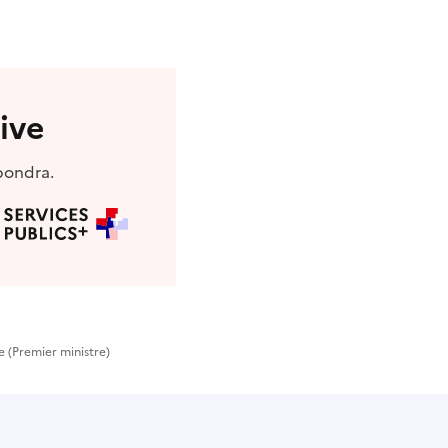
ive
pondra.
e (Premier ministre)