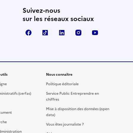
Suivez-nous
sur les réseaux sociaux
Facebook
TikTok
Linkedin
Instagram
YouTube
utils
Nous connaître
igne
Politique éditoriale
nistratifs (cerfas)
Service Public Entreprendre en
chiffres
Mise à disposition des données (open
cument
data)
rche
Vous êtes journaliste ?
dministration