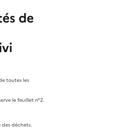
tés de
vi
de toutes les
erve le feuillet n°2.
e des déchets.