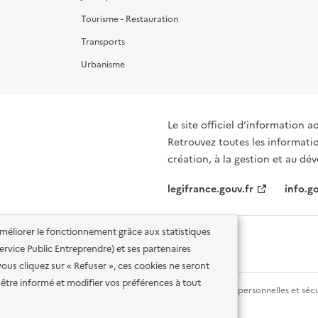
Tourisme - Restauration
Transports
Urbanisme
Le site officiel d’information a
Retrouvez toutes les informati
création, à la gestion et au d
legifrance.gouv.fr
info.go
'améliorer le fonctionnement grâce aux statistiques
 Service Public Entreprendre) et ses partenaires
vous cliquez sur « Refuser », ces cookies ne seront
être informé et modifier vos préférences à tout
lité des services en ligne
Mentions légales
Données personnelles et sécu